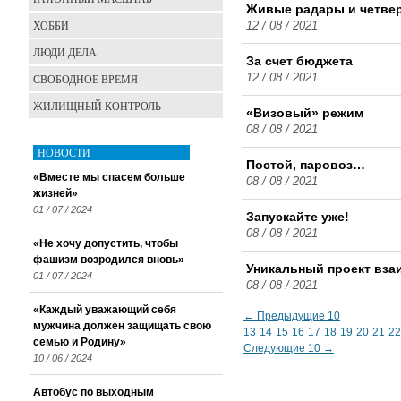
Живые радары и четве
ХОББИ
12 / 08 / 2021
ЛЮДИ ДЕЛА
За счет бюджета
СВОБОДНОЕ ВРЕМЯ
12 / 08 / 2021
ЖИЛИЩНЫЙ КОНТРОЛЬ
«Визовый» режим
08 / 08 / 2021
НОВОСТИ
Постой, паровоз…
«Вместе мы спасем больше
08 / 08 / 2021
жизней»
01 / 07 / 2024
Запускайте уже!
08 / 08 / 2021
«Не хочу допустить, чтобы
фашизм возродился вновь»
Уникальный проект вза
01 / 07 / 2024
08 / 08 / 2021
«Каждый уважающий себя
← Предыдущие 10
мужчина должен защищать свою
13
14
15
16
17
18
19
20
21
22
семью и Родину»
Следующие 10 →
10 / 06 / 2024
Автобус по выходным