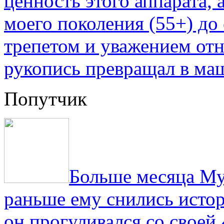
ценность этого аппарата,
моего поколения (55+) до 
трепетом и уважением отн
рукопись превращал в ма
Попутчик
Больше месяца Му
раньше ему снились истор
он прогуливался со свое