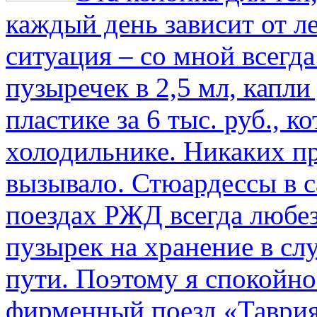
каждый день зависит от ле
ситуация – со мной всегд
пузыречек в 2,5 мл, капли
пластике за 6 тыс. руб., к
холодильнике. Никаких пр
вызывало. Стюардессы в 
поездах РЖД всегда любе
пузырек на хранение в с
пути. По­этому я спокойно
фирменный поезд «Таврия