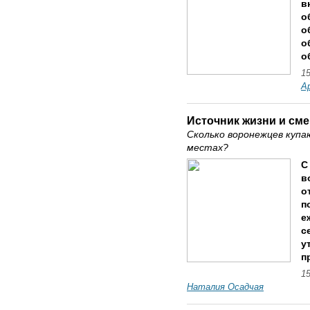
в
о
о
о
о
15
А
Источник жизни и см
Сколько воронежцев купа
местах?
С
в
о
п
е
с
у
п
15
Наталия Осадчая