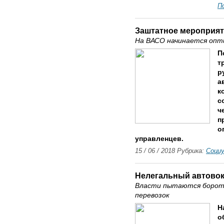
П
Заштатное мероприя
На ВАСО начинается опт
П
т
р
а
к
с
ч
п
о
управленцев.
15 / 06 / 2018 Рубрика:
Соци
Нелегальный автовок
Власти пытаются борот
перевозок
Н
о