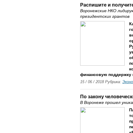
Распишите и получит
Воронежские НКО лидиру
президентских грантов
К
г
в
о
Р
у
о
п
к
финансовую поддержку и
15 / 06 / 2018 Рубрика:
Экон
По закону человечес
В Воронеже прошел уник
П
т
п
п
«