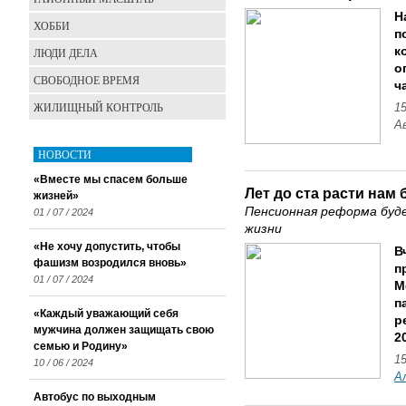
Н
ХОББИ
п
к
ЛЮДИ ДЕЛА
о
СВОБОДНОЕ ВРЕМЯ
ч
ЖИЛИЩНЫЙ КОНТРОЛЬ
15
А
НОВОСТИ
«Вместе мы спасем больше
Лет до ста расти нам 
жизней»
Пенсионная реформа буд
01 / 07 / 2024
жизни
«Не хочу допустить, чтобы
В
фашизм возродился вновь»
п
01 / 07 / 2024
М
п
«Каждый уважающий себя
р
мужчина должен защищать свою
2
семью и Родину»
15
10 / 06 / 2024
А
Автобус по выходным