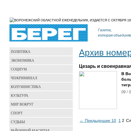
Газета,
которая объединя
Архив номе
ПОЛИТИКА
ЭКОНОМИКА
Цезарь и своенравна
СОЦИУМ
В Во
ЧП/КРИМИНАЛ
бол
тигр
КОЛУМНИСТИКА
09 / 
КУЛЬТУРА
МИР ВОКРУГ
СПОРТ
← Предыдущие 10
1
2
Сл
СУДЬБЫ
РАЙОННЫЙ МАСШТАБ