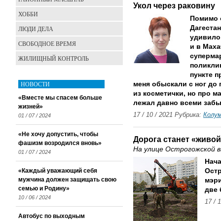
Укол через раковину
ХОББИ
Помимо 
Дагестан
ЛЮДИ ДЕЛА
удивило 
СВОБОДНОЕ ВРЕМЯ
и в Маха
супермар
ЖИЛИЩНЫЙ КОНТРОЛЬ
поликли
пункте п
НОВОСТИ
меня обыскали с ног до
из косметички, но про м
«Вместе мы спасем больше
лежал давно всеми заб
жизней»
17 / 10 / 2021 Рубрика:
Колу
01 / 07 / 2024
«Не хочу допустить, чтобы
Дорога станет «живо
фашизм возродился вновь»
На улице Острогожской в
01 / 07 / 2024
Нач
«Каждый уважающий себя
Остр
мужчина должен защищать свою
мэри
семью и Родину»
две 
10 / 06 / 2024
17 / 
Автобус по выходным