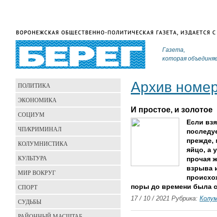
Газета,
которая объединя
Архив номе
ПОЛИТИКА
ЭКОНОМИКА
И простое, и золотое
СОЦИУМ
Если взя
ЧП/КРИМИНАЛ
последу
прежде, 
КОЛУМНИСТИКА
яйцо, а 
КУЛЬТУРА
прочая 
взрыва и
МИР ВОКРУГ
происхо
СПОРТ
поры до времени была с
17 / 10 / 2021 Рубрика:
Колу
СУДЬБЫ
РАЙОННЫЙ МАСШТАБ