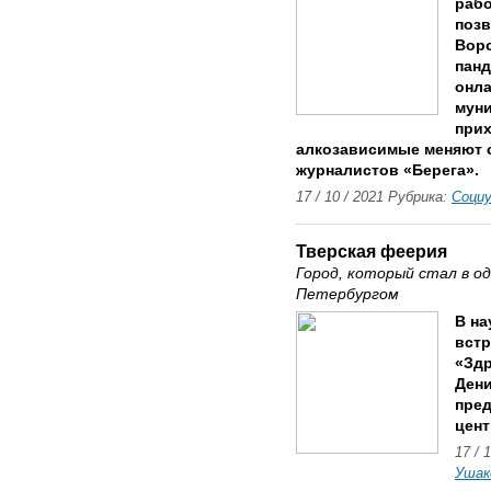
рабо
позв
Воро
панд
онла
мун
прих
алкозависимые меняют с
журналистов «Берега».
17 / 10 / 2021 Рубрика:
Соци
Тверская феерия
Город, который стал в од
Петербургом
В на
вст
«Здр
Дени
пред
цент
17 / 
Ушак