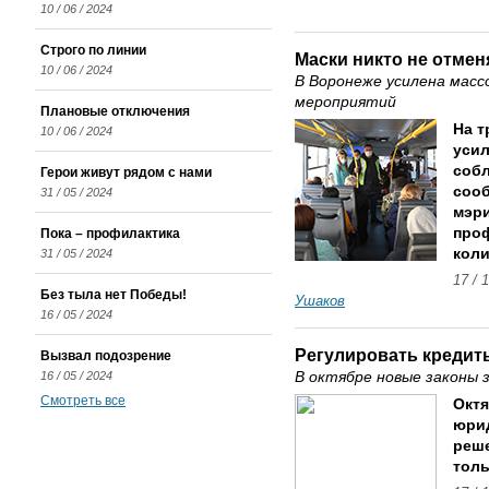
10 / 06 / 2024
Строго по линии
Маски никто не отмен
10 / 06 / 2024
В Воронеже усилена мас
мероприятий
Плановые отключения
На т
10 / 06 / 2024
усил
соб
Герои живут рядом с нами
соо
31 / 05 / 2024
мэр
проф
Пока – профилактика
коли
31 / 05 / 2024
17 / 
Без тыла нет Победы!
Ушаков
16 / 05 / 2024
Регулировать кредиты
Вызвал подозрение
16 / 05 / 2024
В октябре новые законы
Смотреть все
Октя
юри
реше
толь