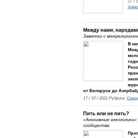
17 / 
Алек
Между нами, народа
Заметки с межрелигиозн
В на
Меж
мол
годо
Росс
прин
эксп
журн
от Беларуси до Азербай
17 / 10 / 2021 Рубрика:
Соци
Пить или не пить?
«Анонимные алкоголики
сообщества
Прог