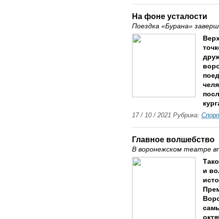
На фоне усталости
Поездка «Бурана» завер
Вер
точк
друж
вор
поед
челя
посл
кург
17 / 10 / 2021 Рубрика:
Спор
Главное волшебство
В воронежском театре в
Тако
и во
исто
Пре
Воро
самы
октя