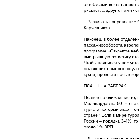
автобусами везти пациенто
рискнет: а вдруг с ними че
– Развивать направление 
Корчевников.
Наконец, в более отдален
пассажирооборота аэропор
программе «Открытое небо
выигрышную логистику сто
Чтобы появился у нас уст
желающих немного погулят
кухни, провести ночь в в
ПЛАНЫ НА ЗАВТРАК
Планов на ближайшие годы
Миллиардов на 50. Но не
туриста, который знает то
стране? Если в мире турб
России – порядка 3-4%, то
около 1% ВРП.
– Да, были сложности у ро