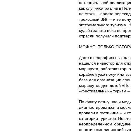
потенциальной реализации
как случился разлив в Нел
не стали – просто пересад
трехосный ЗИЛ – и те пол
экстремального туризма. 
судьба заявки пока не про
отрасли получили подтвер
МОЖНО. ТОЛЬКО ОСТО
Даже в непрофильных для
нашелся инвестор для отк
маршрута, работают горно
кораблей уже получила вс
база для организации спе
маршрутов для детей «По 
«фестивальный» туризм –
По факту есть у нас и мед
диагностироваться и москв
провели в гостинице – и с
категории туристов. Но эт
неопределенном юридичес
понятие «медицинский тур