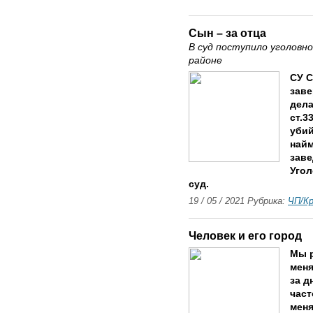
Сын – за отца
В суд поступило уголовн
районе
СУ С
заве
дела
ст.3
убий
найм
заве
Угол
суд.
19 / 05 / 2021 Рубрика:
ЧП/К
Человек и его город
Мы р
меня
за д
част
меня