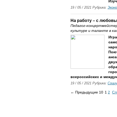
Изуч
19 / 05 / 2021 Рубрика:
Экон
На работу – с любов
Педагог-концертмейстер
культуре и таланте в ка
Игра
сам
нар
Поют
анс
двух
обра
горо
всероссийских и междун
19 / 05 / 2021 Рубрика:
Соци
← Предыдущие 10
1
2
Сл