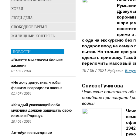
Румынии
ХОББИ
Дракулы
коронави
ЛЮДИ ДЕЛА
шприцам
СВОБОДНОЕ ВРЕМЯ
посетит
прямо в
ЖИЛИЩНЫЙ КОНТРОЛЬ
сюда на экскурсию без 
подарок вход на самую 
НОВОСТИ
пыток. Но только при ус
сделать прививку. Тако
«Вместе мы спасем больше
переломить массовый с
жизней»
19 / 05 / 2021 Рубрика:
Колу
01 / 07 / 2024
«Не хочу допустить, чтобы
Список Гучигова
фашизм возродился вновь»
Чеченские поисковики об
01 / 07 / 2024
погибших при защите Гро
войны
«Каждый уважающий себя
мужчина должен защищать свою
Чече
семью и Родину»
семн
10 / 06 / 2024
офи
1942
Автобус по выходным
руко