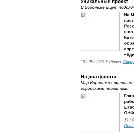
Уникальный проект
В Воронеже ищут подряд
На М
пост
Росс
шло 
Ксте
обра
апре
«Еди
19 / 05 / 2021 Рубрика:
Соци
На два фронта
Мэр Воронежа пригласил
городскими проектами
Глав
рабо
шта
ОНФ
19 / 
Осад