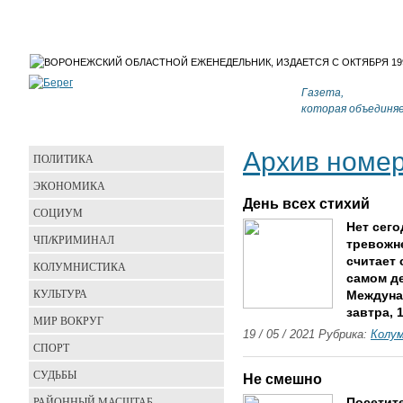
Газета,
которая объединя
Архив номе
ПОЛИТИКА
ЭКОНОМИКА
День всех стихий
СОЦИУМ
Нет сего
ЧП/КРИМИНАЛ
тревожн
считает 
КОЛУМНИСТИКА
самом де
КУЛЬТУРА
Междуна
завтра, 
МИР ВОКРУГ
19 / 05 / 2021 Рубрика:
Колу
СПОРТ
СУДЬБЫ
Не смешно
РАЙОННЫЙ МАСШТАБ
Посетит