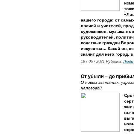
изме
тоже
«Лиц
нашего города: от самы
врачей и учителей, про
художников, музыкантов
руководителей, политич
почетных граждан Ворон
искусства… Какой он, с
значит для него город, 
19 / 05 / 2021 Рубрика:
Люди
От убыли – до прибы
О новых выплатах, угроз
налоговой
Срок
серт
жиль
выче
выпл
новы
опр