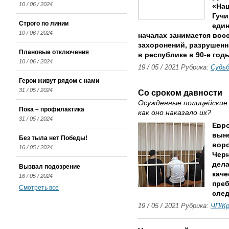
10 / 06 / 2024
«Наш
Гучи
Строго по линии
еди
10 / 06 / 2024
началах занимается вос
захоронений, разрушен
Плановые отключения
в республике в 90-е год
10 / 06 / 2024
19 / 05 / 2021 Рубрика:
Судь
Герои живут рядом с нами
31 / 05 / 2024
Со сроком давности
Осужденные полицейские 
Пока – профилактика
как оно наказало их?
31 / 05 / 2024
Евро
выне
Без тыла нет Победы!
вор
16 / 05 / 2024
Черн
дела
Вызвал подозрение
каче
16 / 05 / 2024
преб
Смотреть все
след
19 / 05 / 2021 Рубрика:
ЧП/К