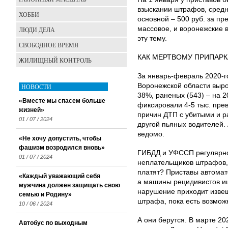
взыскании штрафов, средни
ХОББИ
основной – 500 руб. за п
массовое, и воронежские в
ЛЮДИ ДЕЛА
эту тему.
СВОБОДНОЕ ВРЕМЯ
КАК МЕРТВОМУ ПРИПАРК
ЖИЛИЩНЫЙ КОНТРОЛЬ
За январь-февраль 2020-г
Воронежской области выро
НОВОСТИ
38%, раненых (543) – на 
«Вместе мы спасем больше
фиксировали 4-5 тыс. пре
жизней»
причин ДТП с убитыми и р
01 / 07 / 2024
другой пьяных водителей. 
ведомо.
«Не хочу допустить, чтобы
фашизм возродился вновь»
ГИБДД и УФССП регулярно
01 / 07 / 2024
неплательщиков штрафов, 
платят? Приставы автомат
«Каждый уважающий себя
а машины рецидивистов ищ
мужчина должен защищать свою
нарушение приходит извещ
семью и Родину»
штрафа, пока есть возмож
10 / 06 / 2024
А они берутся. В марте 20
Автобус по выходным