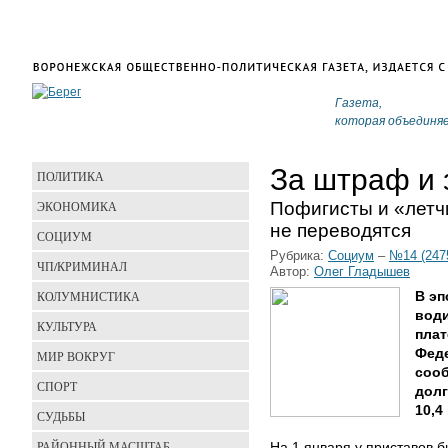
Газета,
которая объединя
За штраф и 
ПОЛИТИКА
Пофигисты и «летч
ЭКОНОМИКА
не переводятся
СОЦИУМ
Рубрика:
Социум
–
№14 (247
ЧП/КРИМИНАЛ
Автор:
Олег Гладышев
КОЛУМНИСТИКА
В эп
вод
КУЛЬТУРА
плат
Фед
МИР ВОКРУГ
сооб
СПОРТ
долг
10,4
СУДЬБЫ
РАЙОННЫЙ МАСШТАБ
На 1 января у приставов 