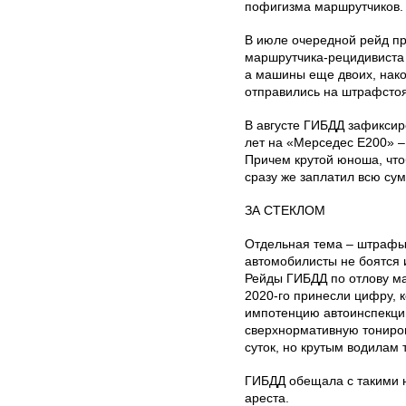
пофигизма маршрутчиков.
В июле очередной рейд пр
маршрутчика-рецидивиста 
а машины еще двоих, нако
отправились на штрафстоя
В августе ГИБДД зафиксир
лет на «Мерседес E200» –
Причем крутой юноша, что
сразу же заплатил всю сум
ЗА СТЕКЛОМ
Отдельная тема – штрафы
автомобилисты не боятся и
Рейды ГИБДД по отлову ма
2020-го принесли цифру, к
импотенцию автоинспекци
сверхнормативную тонировк
суток, но крутым водилам 
ГИБДД обещала с такими н
ареста.