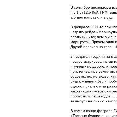
В сентябре инспекторы все
ч.3.1 ст.12.5 КоАП РФ, вы
а 5 дел направили в суд.
В феврале 2021-го пришла
неделю рейда «Маршрутно
реальный итог, чем в июне
маршруток. Причем один и
Другой проехал на красный
24 водителя ездили на ма
незарегистрированными и
«гуляли» по дороге, игнор
пристегивались ремнями, 
соцсетях полно видео, ка
ряду); у девяти были про
одного привлекли за разго
какой «один» – все они ре
пропустили пешеходов. Ош
за выпуск на линию неисп
В самом конце февраля Г
«Трезвые будние дни», че