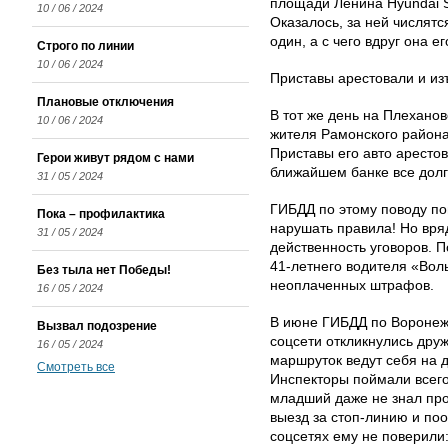
площади Ленина Hyundai S
10 / 06 / 2024
Оказалось, за ней числят
один, а с чего вдруг она е
Строго по линии
10 / 06 / 2024
Приставы арестовали и изъ
Плановые отключения
В тот же день на Плеханов
10 / 06 / 2024
жителя Рамонского района 
Приставы его авто арестов
Герои живут рядом с нами
ближайшем банке все долг
31 / 05 / 2024
ГИБДД по этому поводу по
Пока – профилактика
нарушать правила! Но вря
31 / 05 / 2024
действенность уговоров. 
41-летнего водителя «Воль
Без тыла нет Победы!
неоплаченных штрафов.
16 / 05 / 2024
В июне ГИБДД по Воронежс
Вызвал подозрение
соцсети откликнулись друж
16 / 05 / 2024
маршруток ведут себя на д
Смотреть все
Инспекторы поймали всего
младший даже не знал про
выезд за стоп-линию и поо
соцсетях ему не поверили