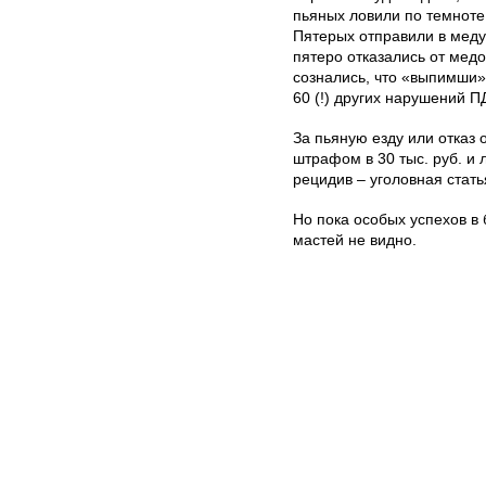
пьяных ловили по темноте
Пятерых отправили в мед­
пятеро отказались от медо
сознались, что «выпимши»
60 (!) других нарушений П
За пьяную езду или отказ
штрафом в 30 тыс. руб. и л
рецидив – уголовная стать
Но пока особых успехов в
мастей не видно.