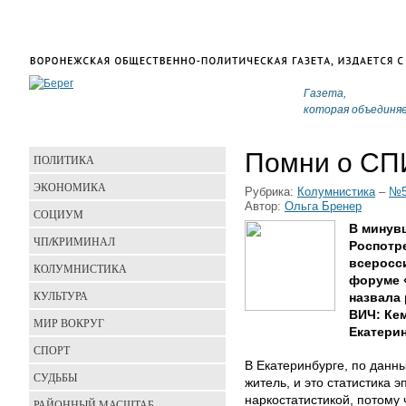
Газета,
которая объединя
Помни о СП
ПОЛИТИКА
ЭКОНОМИКА
Рубрика:
Колумнистика
–
№5
Автор:
Ольга Бренер
СОЦИУМ
В минув
ЧП/КРИМИНАЛ
Роспотр
всеросс
КОЛУМНИСТИКА
форуме 
КУЛЬТУРА
назвала
ВИЧ: Кем
МИР ВОКРУГ
Екатерин
СПОРТ
В Екатеринбурге, по данн
СУДЬБЫ
житель, и это статистика 
наркостатистикой, потому
РАЙОННЫЙ МАСШТАБ