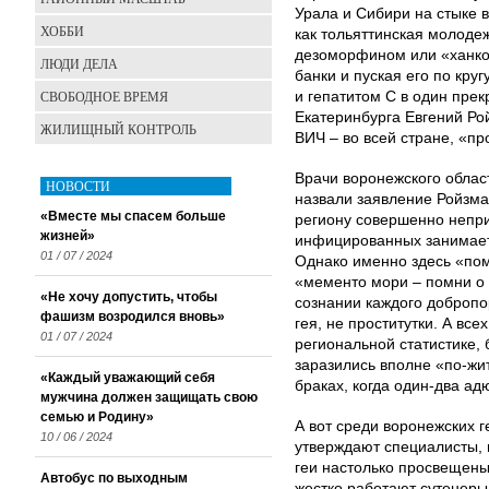
Урала и Сибири на стыке 
ХОББИ
как тольяттинская молоде
дезоморфином или «ханко
ЛЮДИ ДЕЛА
банки и пуская его по кру
СВОБОДНОЕ ВРЕМЯ
и гепатитом С в один прек
Екатеринбурга Евгений Ро
ЖИЛИЩНЫЙ КОНТРОЛЬ
ВИЧ – во всей стране, «пр
Врачи воронежского облас
НОВОСТИ
назвали заявление Ройзма
«Вместе мы спасем больше
региону совершенно непр
жизней»
инфицированных занимает 
01 / 07 / 2024
Однако именно здесь «пом
«мементо мори – помни о 
«Не хочу допустить, чтобы
сознании каждого добропо
фашизм возродился вновь»
гея, не проститутки. А вс
01 / 07 / 2024
региональной статистике
заразились вполне «по-жи
«Каждый уважающий себя
браках, когда один-два ад
мужчина должен защищать свою
семью и Родину»
А вот среди воронежских г
10 / 06 / 2024
утверждают специалисты, 
геи настолько просвещены 
Автобус по выходным
жестко работают сутенеры