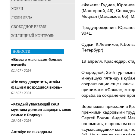
«Факел»: Гудиев, Юрганов,
ХОББИ
(Мастерной, 46), Сенхаджи
Моцпан (Максимов, 66), Ма
ЛЮДИ ДЕЛА
СВОБОДНОЕ ВРЕМЯ
Предупреждения: Юрганов, 
90+1.
ЖИЛИЩНЫЙ КОНТРОЛЬ
Судьи: К.Левников, К.Боль
Петербург).
НОВОСТИ
«Вместе мы спасем больше
19 апреля. Краснодар, ста
жизней»
01 / 07 / 2024
Очередной, 25-й тур чемп
минувшую пятницу в кубан
«Не хочу допустить, чтобы
сохраняющие еще шансы н
фашизм возродился вновь»
принимали «Факел», кото
01 / 07 / 2024
борьба за сохранение проп
«Каждый уважающий себя
Воронежцы приехали в Кра
мужчина должен защищать свою
прежними кадровыми трудн
семью и Родину»
Сергей Божин, Андрей Мен
10 / 06 / 2024
напомнить, в прошлом сез
«сумасшедших» матча, что
Автобус по выходным