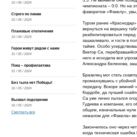
3:3. Не выявили они побе
10 / 06 / 2024
чемпионата – 0:0. Но на эт
фаворитом «Факелу», увы,
Строго по линии
10 / 06 / 2024
Туром ранее «Краснодар» 
вернуться на вершину та
Плановые отключения
реабилитироваться перед 
10 / 06 / 2024
зашкаливало, и гости в по
тайме. Особо усердствова
Герои живут рядом с нами
Виктор Са, перебравшийся
31 / 05 / 2024
него и исходила вся угроз
Александра Беленова, за
Пока – профилактика
31 / 05 / 2024
Бразилец мог стать соавт
промахнувшись с убойной 
Без тыла нет Победы!
передачу. Вскоре зимний 
16 / 05 / 2024
Кордобе, да лучший снайп
Са уже лично пытался огор
Вызвал подозрение
Гудиева и компании, его 
16 / 05 / 2024
общем, изначальные нули 
Смотреть все
немалом для «Факела» ве
Закончилось оно через чет
когда техническая ошибка