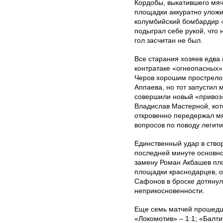
Кордобы, выкатившего мяч
площадки аккуратно уложил
колумбийский бомбардир «
подыграл себе рукой, что 
гол засчитан не был.
Все старания хозяев едва 
контратаке «огнеопасных»
Черов хорошим прострело
Аппаева, но тот запустил
совершили новый «привоз»
Владислав Мастерной, кот
откровенно передержал мя
вопросов по поводу легити
Единственный удар в ство
последней минуте основн
замену Роман Акбашев пл
площадки краснодарцев, о
Сафонов в броске дотянул
неприкосновенности.
Еще семь матчей прошедше
«Локомотив» – 1:1; «Балти