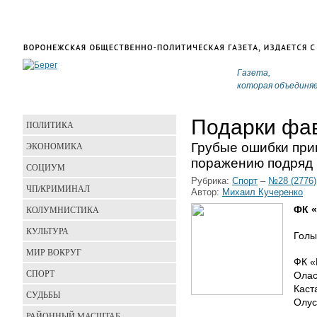
Газета,
которая объединя
Подарки фа
ПОЛИТИКА
Грубые ошибки при
ЭКОНОМИКА
поражению подряд
СОЦИУМ
Рубрика:
Спорт
–
№28 (2776)
ЧП/КРИМИНАЛ
Автор:
Михаил Кучеренко
КОЛУМНИСТИКА
ФК «
КУЛЬТУРА
Голы:
МИР ВОКРУГ
ФК «
СПОРТ
Олас
Каст
СУДЬБЫ
Олус
РАЙОННЫЙ МАСШТАБ