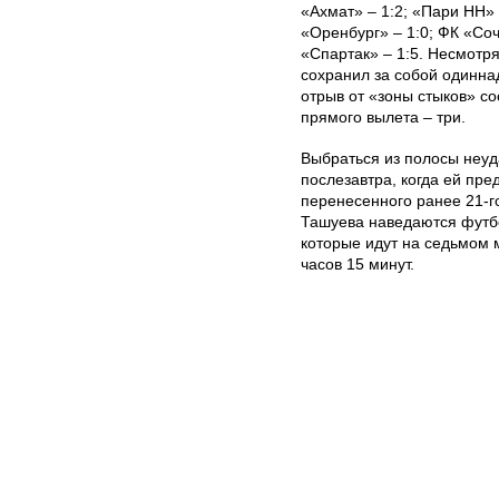
«Ахмат» – 1:2; «Пари НН» 
«Оренбург» – 1:0; ФК «Соч
«Спартак» – 1:5. Несмотр
сохранил за собой одиннад
отрыв от «зоны стыков» со
прямого вылета – три.
Выбраться из полосы неуд
послезавтра, когда ей пр
перенесенного ранее 21-го
Ташуева наведаются футб
которые идут на седьмом м
часов 15 минут.