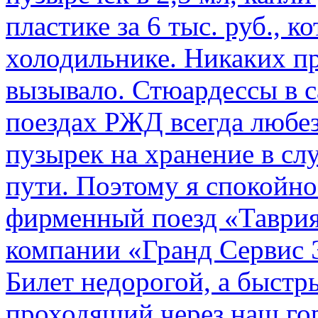
пластике за 6 тыс. руб., к
холодильнике. Никаких пр
вызывало. Стюардессы в 
поездах РЖД всегда любе
пузырек на хранение в с
пути. По­этому я спокойно
фирменный поезд «Таврия
компании «Гранд Сервис 
Билет недорогой, а быстр
проходящий через наш гор