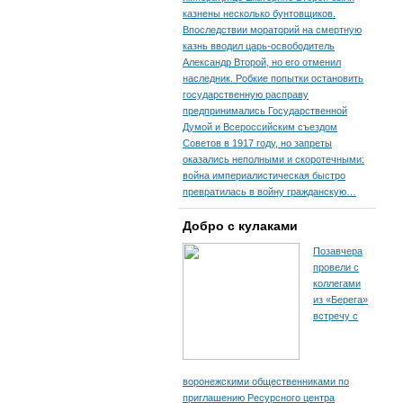
казнены несколько бунтовщиков.
Впоследствии мораторий на смертную
казнь вводил царь-освободитель
Александр Второй, но его отменил
наследник. Робкие попытки остановить
государственную расправу
предпринимались Государственной
Думой и Всероссийским съездом
Советов в 1917 году, но запреты
оказались неполными и скоротечными:
война империалистическая быстро
превратилась в войну гражданскую…
Добро с кулаками
Позавчера
провели с
коллегами
из «Берега»
встречу с
воронежскими общественниками по
приглашению Ресурсного центра