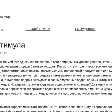
СВЕЖИЙ НОМЕР
СОТРУДНИКИ
ет
стимула
44)
от
, на мой взгляд, сейчас главнейший враг природы. По уровню ущерба, котор
уй, нет равных среди бытовых отходов. Посмотрите – практически все, что м
 в полиэтиленовые пакеты. Возьмем самый популярный продукт: хлеб или бу
 или непосредственно при продаже упаковывается в полиэтиленовые пакеты.
а, в мусорное ведро. Пусть даже в разные мусорные ведра, одно из которых
ходов. Но куда мы затем выкидываем содержимое этих ведер? Да в один и то
ельно переместив содержимое ведер в те же полиэтиленовые мешки. И куда 
ы для жидких пищевых отходов, потом – в мусоровозы, потом на полигон, где
срочном порядке максимально уменьшить использование в быту и торговле по
ена, к бумажной упаковке продуктов. Вопрос: где взять столько сырья для б