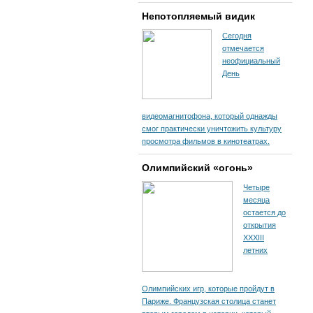
Непотопляемый видик
Сегодня
отмечается
неофициальный
День
видеомагнитофона, который однажды
смог практически уничтожить культуру
просмотра фильмов в кинотеатрах.
Олимпийский «огонь»
Четыре
месяца
остается до
открытия
XXXIII
летних
Олимпийских игр, которые пройдут в
Париже. Французская столица станет