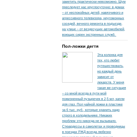
заметить практически невозможно. Шум
преследует нас круглосуточно: в домах
– от неспокойных детей, навязчивого и
агрессивного телевизора, неугомонных
соседей, вечного ремонта в подъезде,
на улице – от вездесущих автомобилей,
воющих сирен экстренных служб.
Пол-ложки дегтя
Эта колонка для
тех, кто любит
путешествовать,
но каждый день
зависит от
лекарств. У меня
такая же ситуация
– со мной всегда в пути мой
пожизненный пузыречек в 2,5 мл, капли
для глаз. Пол чайной ложки в пластике
за 6 тыс. руб., которые хранить надо
строго в холодильнике. Никаких
проблем это никогда не вызывало.
Стюардессы в самолетах и проводницы
в поездах РЖД всегда любезно