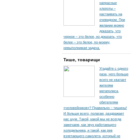
напрасные
хлопоты –
настаивать на
очевидном. При
желании можно
доказать, что
черное – это белое, но доказать, что
белое – это белое, по-моему,
невыполнимая задача.
Тише, товарищи
Угадайте с одного
раза, чего больше
всего не хватает
жителям
мегаполиса,
особенно
обитателям
«человейников»? Правильно – тишины!
И больше всего, полагаю, раздражает
нас шум. Такой, какой мы не всегда
замечаем, как звук работающего
холодильника, и такой, как рев
взлетающего самолета, который не