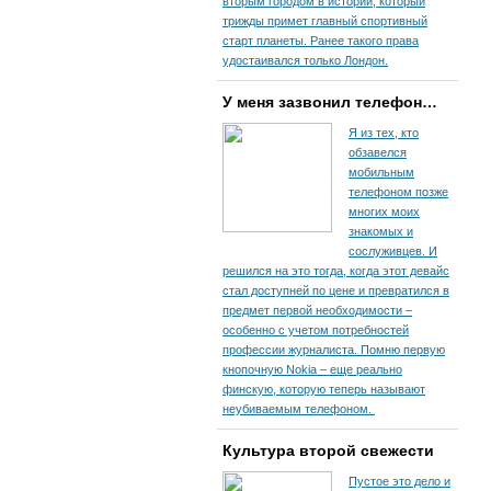
вторым городом в истории, который
трижды примет главный спортивный
старт планеты. Ранее такого права
удостаивался только Лондон.
У меня зазвонил телефон…
Я из тех, кто
обзавелся
мобильным
телефоном позже
многих моих
знакомых и
сослуживцев. И
решился на это тогда, когда этот девайс
стал доступней по цене и превратился в
предмет первой необходимости –
особенно с учетом потребностей
профессии журналиста. Помню первую
кнопочную Nokia – еще реально
финскую, которую теперь называют
неубиваемым телефоном.
Культура второй свежести
Пустое это дело и