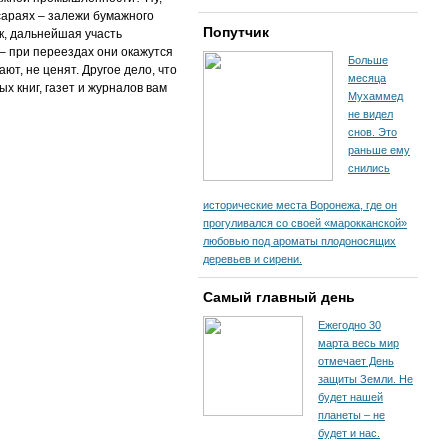
 сараях – залежи бумажного
Попутчик
к, дальнейшая участь
 – при переездах они окажутся
Больше
ют, не ценят. Другое дело, что
месяца
ых книг, газет и журналов вам
Мухаммед
не видел
снов. Это
раньше ему
снились
исторические места Воронежа, где он
прогуливался со своей «марокканской»
любовью под ароматы плодоносящих
деревьев и сирени.
Самый главный день
Ежегодно 30
марта весь мир
отмечает День
защиты Земли. Не
будет нашей
планеты – не
будет и нас.