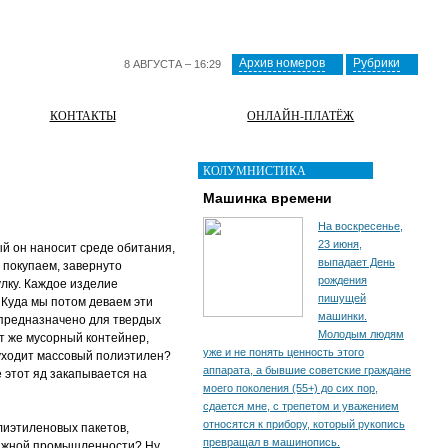
Архив номеров
Рубрики
8 АВГУСТА – 16:29
КОНТАКТЫ
ОНЛАЙН-ПЛАТЁЖ
КОЛУМНИСТИКА
Машинка времени
На воскресенье,
23 июня,
ый он наносит среде обитания,
выпадает День
ы покупаем, завернуто
рождения
лку. Каждое изделие
пишущей
 Куда мы потом деваем эти
машинки.
 предназначено для твердых
Молодым людям
т же мусорный контейнер,
уже и не понять ценность этого
уходит массовый полиэтилен?
аппарата, а бывшие советские граждане
 этот яд закапывается на
моего поколения (55+) до сих пор,
сдается мне, с трепетом и уважением
относятся к прибору, который рукопись
лиэтиленовых пакетов,
превращал в машинопись.
умажной промышленности? Ну,