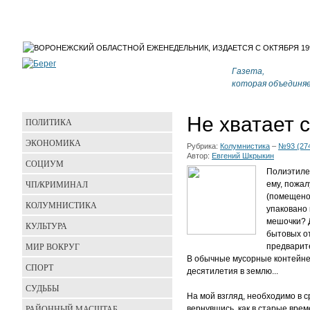
Газета,
которая объединя
Не хватает 
ПОЛИТИКА
ЭКОНОМИКА
Рубрика:
Колумнистика
–
№93 (27
Автор:
Евгений Шкрыкин
СОЦИУМ
Полиэтилен
ЧП/КРИМИНАЛ
ему, пожал
(помещено)
КОЛУМНИСТИКА
упаковано
мешочки? Д
КУЛЬТУРА
бытовых от
МИР ВОКРУГ
предварит
В обычные мусорные контейнер
СПОРТ
десятилетия в землю...
СУДЬБЫ
На мой взгляд, необходимо в 
РАЙОННЫЙ МАСШТАБ
вернувшись, как в старые врем