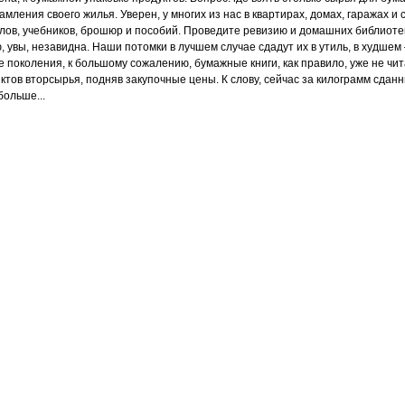
амления своего жилья. Уверен, у многих из нас в квартирах, домах, гаражах и
алов, учебников, брошюр и пособий. Проведите ревизию и домашних библиоте
 увы, незавидна. Наши потомки в лучшем случае сдадут их в утиль, в худшем
поколения, к большому сожалению, бумажные книги, как правило, уже не чита
нктов вторсырья, подняв закупочные цены.
К слову, сейчас за килограмм сданн
больше...