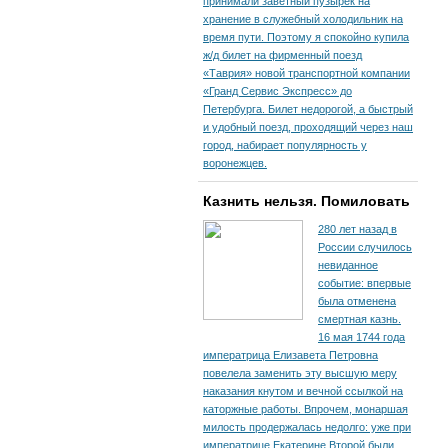
принимали заветный пузырек на
хранение в служебный холодильник на
время пути. По­этому я спокойно купила
ж/д билет на фирменный поезд
«Таврия» новой транспортной компании
«Гранд Сервис Экспресс» до
Петербурга. Билет недорогой, а быстрый
и удобный поезд, проходящий через наш
город, набирает популярность у
воронежцев.
Казнить нельзя. Помиловать
280 лет назад в
России случилось
невиданное
событие: впервые
была отменена
смертная казнь.
16 мая 1744 года
императрица Елизавета Петровна
повелела заменить эту высшую меру
наказания кнутом и вечной ссылкой на
каторжные работы. Впрочем, монаршая
милость продержалась недолго: уже при
императрице Екатерине Второй были