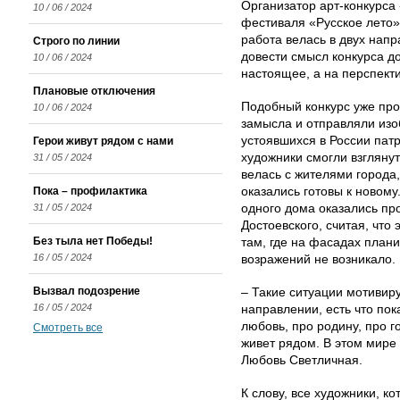
Организатор арт-конкурса
10 / 06 / 2024
фестиваля «Русское лето»
работа велась в двух нап
Строго по линии
довести смысл конкурса до
10 / 06 / 2024
настоящее, а на перспект
Плановые отключения
Подобный конкурс уже про
10 / 06 / 2024
замысла и отправляли изо
устоявшихся в России патр
Герои живут рядом с нами
художники смогли взглянут
31 / 05 / 2024
велась с жителями города,
Пока – профилактика
оказались готовы к новом
31 / 05 / 2024
одного дома оказались про
Достоевского, считая, что
Без тыла нет Победы!
там, где на фасадах плани
16 / 05 / 2024
возражений не возникало.
Вызвал подозрение
– Такие ситуации мотивиру
16 / 05 / 2024
направлении, есть что пок
любовь, про родину, про го
Смотреть все
живет рядом. В этом мире
Любовь Светличная.
К слову, все художники, к