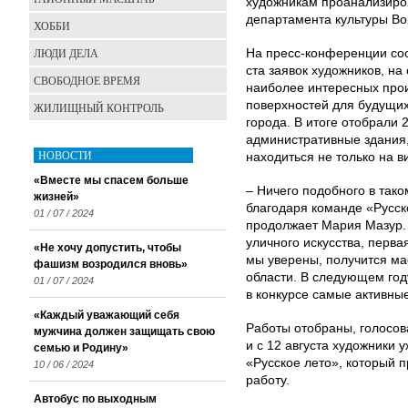
художникам проанализиров
департамента культуры Во
ХОББИ
ЛЮДИ ДЕЛА
На пресс-конференции соо
ста заявок художников, н
СВОБОДНОЕ ВРЕМЯ
наиболее интересных про
поверхностей для будущи
ЖИЛИЩНЫЙ КОНТРОЛЬ
города. В итоге отобрали 
административные здания
НОВОСТИ
находиться не только на в
«Вместе мы спасем больше
– Ничего подобного в так
жизней»
благодаря команде «Русск
01 / 07 / 2024
продолжает Мария Мазур.
уличного искусства, перв
«Не хочу допустить, чтобы
мы уверены, получится ма
фашизм возродился вновь»
области. В следующем год
01 / 07 / 2024
в конкурсе самые активн
«Каждый уважающий себя
Работы отобраны, голосов
мужчина должен защищать свою
и с 12 августа художники 
семью и Родину»
«Русское лето», который 
10 / 06 / 2024
работу.
Автобус по выходным