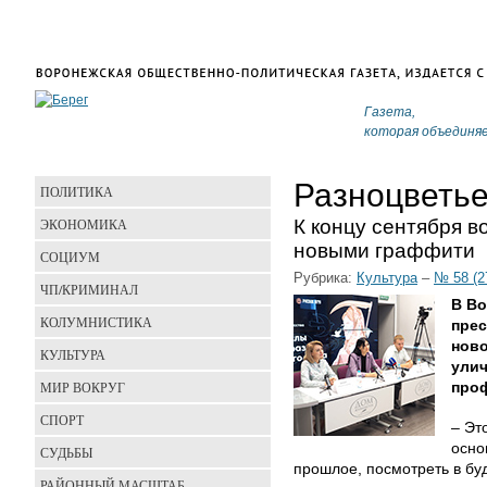
Газета,
которая объединя
Разноцветье
ПОЛИТИКА
К концу сентября 
ЭКОНОМИКА
новыми граффити
СОЦИУМ
Рубрика:
Культура
–
№ 58 (2
ЧП/КРИМИНАЛ
В В
КОЛУМНИСТИКА
пре
ново
КУЛЬТУРА
улич
МИР ВОКРУГ
про
СПОРТ
– Эт
осно
СУДЬБЫ
прошлое, посмотреть в бу
РАЙОННЫЙ МАСШТАБ