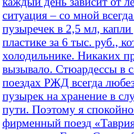
каждый день зависит от ле
ситуация – со мной всегд
пузыречек в 2,5 мл, капли
пластике за 6 тыс. руб., к
холодильнике. Никаких пр
вызывало. Стюардессы в 
поездах РЖД всегда любе
пузырек на хранение в с
пути. По­этому я спокойно
фирменный поезд «Таврия