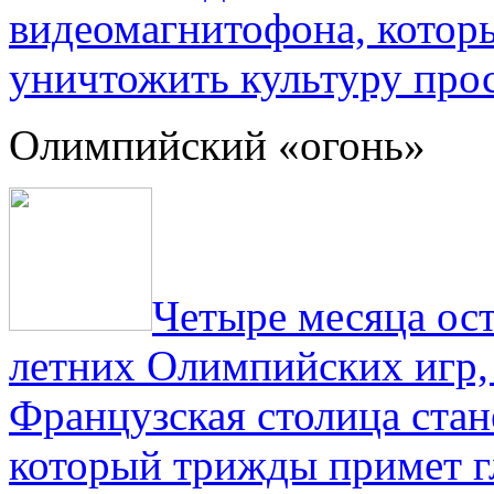
видеомагнитофона, котор
уничтожить культуру прос
Олимпийский «огонь»
Четыре месяца ос
летних Олимпийских игр,
Французская столица стан
который трижды примет г