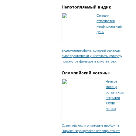
Непотопляемый видик
Сегодня
отмечается
неофициальный
День
видеомагнитофона, который однажды
смог практически уничтожить культуру
просмотра фильмов в кинотеатрах.
Олимпийский «огонь»
Четыре
месяца
остается до
открытия
XXXIII
летних
Олимпийских игр, которые пройдут в
Париже. Французская столица станет