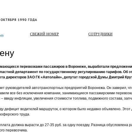
СВЕЖИЙ НОМЕР
СОТРУДНИКИ
ет
ену
имающихся перевозками пассажиров в Воронеже, выработали предложени
бластной департамент по государственному регулированию тарифов. Об э
та директоров ЗАО ГК «Автолайн», депутат городской Думы Дмитрий Кру
овет руководителей автотранспортных предприятий Воронежа. Он заверил, ч
авили все без исключения компании, занимающиеся пассажирскими перевозка
– ввиду инфляции, увеличения стоимости топлива, подвижного состава, запча
виду дефицит водителей маршруток, о котором было недавно объявлено. Этот
шоферского труда.
плата должна вырасти до 27-35 руб. за одну поездку. Разница обусловлена 
ого перевозчика.