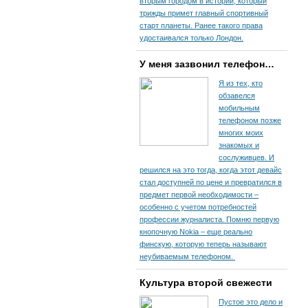
вторым городом в истории, который
трижды примет главный спортивный
старт планеты. Ранее такого права
удостаивался только Лондон.
У меня зазвонил телефон…
Я из тех, кто
обзавелся
мобильным
телефоном позже
многих моих
знакомых и
сослуживцев. И
решился на это тогда, когда этот девайс
стал доступней по цене и превратился в
предмет первой необходимости –
особенно с учетом потребностей
профессии журналиста. Помню первую
кнопочную Nokia – еще реально
финскую, которую теперь называют
неубиваемым телефоном.
Культура второй свежести
Пустое это дело и