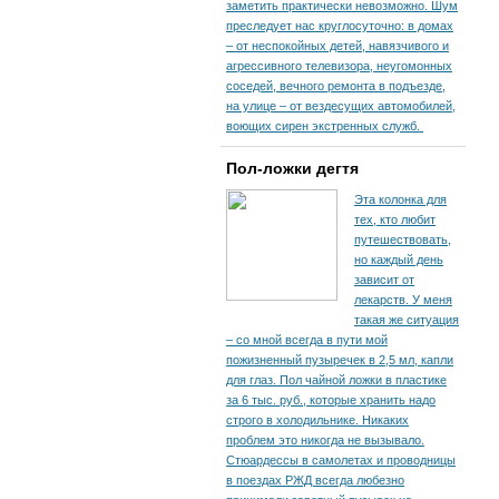
заметить практически невозможно. Шум
преследует нас круглосуточно: в домах
– от неспокойных детей, навязчивого и
агрессивного телевизора, неугомонных
соседей, вечного ремонта в подъезде,
на улице – от вездесущих автомобилей,
воющих сирен экстренных служб.
Пол-ложки дегтя
Эта колонка для
тех, кто любит
путешествовать,
но каждый день
зависит от
лекарств. У меня
такая же ситуация
– со мной всегда в пути мой
пожизненный пузыречек в 2,5 мл, капли
для глаз. Пол чайной ложки в пластике
за 6 тыс. руб., которые хранить надо
строго в холодильнике. Никаких
проблем это никогда не вызывало.
Стюардессы в самолетах и проводницы
в поездах РЖД всегда любезно