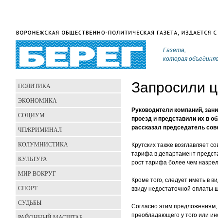
Газета,
которая объединя
Запросили ц
ПОЛИТИКА
ЭКОНОМИКА
Руководители компаний, зан
СОЦИУМ
проезд и представили их в о
рассказал председатель сове
ЧП/КРИМИНАЛ
КОЛУМНИСТИКА
Крутских также возглавляет с
тарифа в департамент предст
КУЛЬТУРА
рост тарифа более чем назрел 
МИР ВОКРУГ
Кроме того, следует иметь в 
СПОРТ
ввиду недостаточной оплаты 
СУДЬБЫ
Согласно этим предложениям, 
преобладающего у того или ин
РАЙОННЫЙ МАСШТАБ