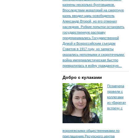
казнены несколько бунтовщиков.
Впоследствии мораторий на смертную
казнь вводил царь-освободитель
Александр Второй, но его отменил
наследник. Робкие попытки остановить
государственную расправу
предпринимались Государственной
Думой и Всероссийским съездом
Советов в 1917 году, но запреты
оказались неполными и скоротечными:
война империалистическая быстро
превратилась в войну гражданскую…
Добро с кулаками
Позавчера
провели с
коллегами
из «Берега»
встречу с
воронежскими общественниками по
приглашению Ресурсного центра