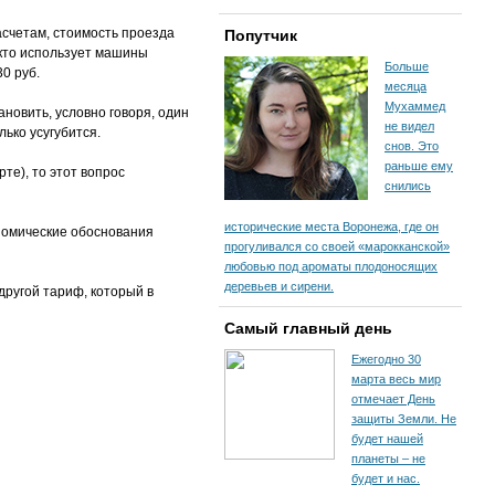
асчетам, стоимость проезда
Попутчик
, кто использует машины
Больше
0 руб.
месяца
Мухаммед
новить, условно говоря, один
не видел
лько усугубится.
снов. Это
раньше ему
те), то этот вопрос
снились
исторические места Воронежа, где он
номические обоснования
прогуливался со своей «марокканской»
любовью под ароматы плодоносящих
деревьев и сирени.
другой тариф, который в
Самый главный день
Ежегодно 30
марта весь мир
отмечает День
защиты Земли. Не
будет нашей
планеты – не
будет и нас.