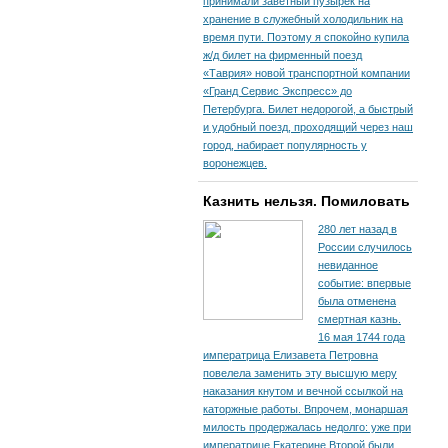
принимали заветный пузырек на
хранение в служебный холодильник на
время пути. По­этому я спокойно купила
ж/д билет на фирменный поезд
«Таврия» новой транспортной компании
«Гранд Сервис Экспресс» до
Петербурга. Билет недорогой, а быстрый
и удобный поезд, проходящий через наш
город, набирает популярность у
воронежцев.
Казнить нельзя. Помиловать
280 лет назад в
России случилось
невиданное
событие: впервые
была отменена
смертная казнь.
16 мая 1744 года
императрица Елизавета Петровна
повелела заменить эту высшую меру
наказания кнутом и вечной ссылкой на
каторжные работы. Впрочем, монаршая
милость продержалась недолго: уже при
императрице Екатерине Второй были