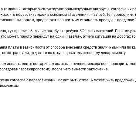
, у компаний, которые эксплуатируют большегрузные автобусы, согласно их р
ех же, кто перевозит людей в основном «Газелями», – 27 руб. Те перевозчики
 смешанным парком, предлагают повысить им стоимость проезда в пределах 3
ена, тут простая: большие автобусы требуют бОльших вложений. Если же уста
е, кто может, просто перей­дут на одни «Газели», отчего ситуация на дорогах то
ия платы в зависимости от способа внесения средств (наличными или по кар
, не затрагивали, отдав его на откуп правительственному департаменту.
стном департаменте по тарифам должны в течение месяца перепроверить эко
исследовав пассажиропотоки), после чего вынести заключение.
жено согласие с перевозчиками. Может быть отказ. А может быть предложен 
риемлемым.