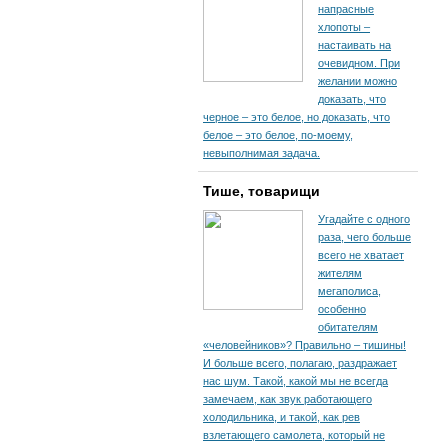
напрасные
хлопоты –
настаивать на
очевидном. При
желании можно
доказать, что
черное – это белое, но доказать, что
белое – это белое, по-моему,
невыполнимая задача.
Тише, товарищи
Угадайте с одного
раза, чего больше
всего не хватает
жителям
мегаполиса,
особенно
обитателям
«человейников»? Правильно – тишины!
И больше всего, полагаю, раздражает
нас шум. Такой, какой мы не всегда
замечаем, как звук работающего
холодильника, и такой, как рев
взлетающего самолета, который не