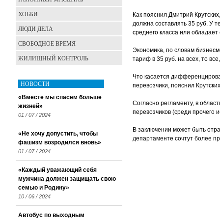
ХОББИ
Как пояснил Дмитрий Крутских
должна составлять 35 руб. У т
ЛЮДИ ДЕЛА
среднего класса или обладает
СВОБОДНОЕ ВРЕМЯ
Экономика, по словам бизнесм
ЖИЛИЩНЫЙ КОНТРОЛЬ
тариф в 35 руб. на всех, то вс
Что касается дифференцирован
НОВОСТИ
перевозчики, пояснил Крутских
«Вместе мы спасем больше
Согласно регламенту, в обла
жизней»
перевозчиков (среди прочего 
01 / 07 / 2024
В заключении может быть отра
«Не хочу допустить, чтобы
департаменте сочтут более п
фашизм возродился вновь»
01 / 07 / 2024
«Каждый уважающий себя
мужчина должен защищать свою
семью и Родину»
10 / 06 / 2024
Автобус по выходным