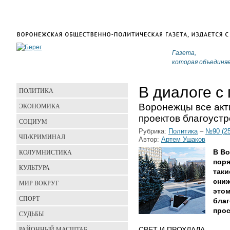
Газета,
которая объединя
В диалоге с
ПОЛИТИКА
Воронежцы все акт
ЭКОНОМИКА
проектов благоуст
СОЦИУМ
Рубрика:
Политика
–
№90 (25
ЧП/КРИМИНАЛ
Автор:
Артем Ушаков
КОЛУМНИСТИКА
В Во
поря
КУЛЬТУРА
таки
сниж
МИР ВОКРУГ
этом
СПОРТ
бла
прос
СУДЬБЫ
РАЙОННЫЙ МАСШТАБ
СВЕТ И ПРОХЛАДА