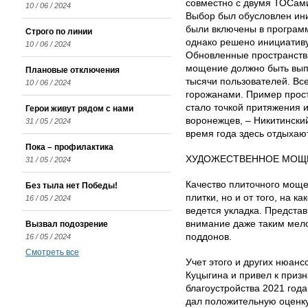
совместно с двумя ТОСами
10 / 06 / 2024
Выбор был обусловлен ини
были включены в программ
Строго по линии
однако решено инициатив
10 / 06 / 2024
Обновленные пространства
мощение должно быть вып
Плановые отключения
тысячи пользователей. Вс
10 / 06 / 2024
горожанами. Пример прост
стало точкой притяжения 
Герои живут рядом с нами
воронежцев, – Никитински
31 / 05 / 2024
время года здесь отдыхают
Пока – профилактика
ХУДОЖЕСТВЕННОЕ МОЩ
31 / 05 / 2024
Качество плиточного моще
Без тыла нет Победы!
плитки, но и от того, на к
16 / 05 / 2024
ведется укладка. Предста
внимание даже таким мело
Вызвал подозрение
поддонов.
16 / 05 / 2024
Смотреть все
Учет этого и других нюанс
Куцыгина и привел к приз
благоустройства 2021 года
дал положительную оценку