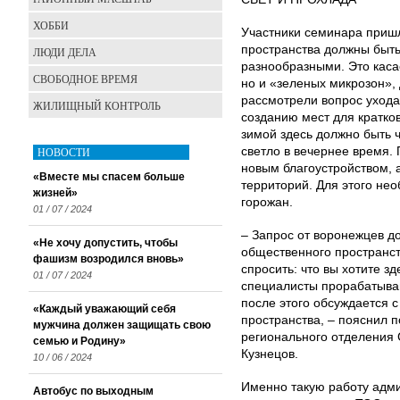
ХОББИ
Участники семинара при­ш
пространства должны быт
ЛЮДИ ДЕЛА
разнообразными. Это касае
СВОБОДНОЕ ВРЕМЯ
но и «зеленых микрозон»,
рассмотрели вопрос ухода 
ЖИЛИЩНЫЙ КОНТРОЛЬ
созданию мест для кратков
зимой здесь должно быть ч
НОВОСТИ
светло в вечернее время. 
новым благоустройством, 
«Вместе мы спасем больше
территорий. Для этого не
жизней»
горожан.
01 / 07 / 2024
– Запрос от воронежцев д
«Не хочу допустить, чтобы
общественного пространст
фашизм возродился вновь»
спросить: что вы хотите з
01 / 07 / 2024
специалисты прорабатываю
после этого обсуждается 
«Каждый уважающий себя
пространства, – пояснил 
мужчина должен защищать свою
регионального отделения 
семью и Родину»
Кузнецов.
10 / 06 / 2024
Именно такую работу адми
Автобус по выходным