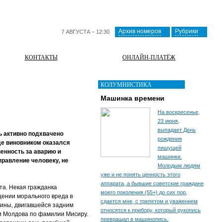
Архив номеров
Рубрики
7 АВГУСТА – 12:30
КОНТАКТЫ
ОНЛАЙН-ПЛАТЁЖ
КОЛУМНИСТИКА
Машинка времени
На воскресенье,
23 июня,
выпадает День
ь активно подхвачено
рождения
де виновником оказался
пишущей
венность за аварию и
машинки.
равление человеку, не
Молодым людям
уже и не понять ценность этого
аппарата, а бывшие советские граждане
та. Некая гражданка
моего поколения (55+) до сих пор,
щении морального вреда в
сдается мне, с трепетом и уважением
шины, двигавшейся задним
относятся к прибору, который рукопись
и Молдова по фамилии Мисиру.
превращал в машинопись.