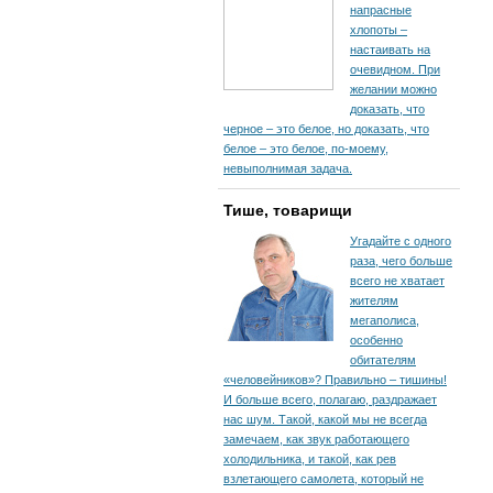
напрасные
хлопоты –
настаивать на
очевидном. При
желании можно
доказать, что
черное – это белое, но доказать, что
белое – это белое, по-моему,
невыполнимая задача.
Тише, товарищи
Угадайте с одного
раза, чего больше
всего не хватает
жителям
мегаполиса,
особенно
обитателям
«человейников»? Правильно – тишины!
И больше всего, полагаю, раздражает
нас шум. Такой, какой мы не всегда
замечаем, как звук работающего
холодильника, и такой, как рев
взлетающего самолета, который не