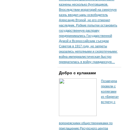
казнены несколько бунтовщиков.
Впоследствии мораторий на смертную
казнь вводил царь-освободитель
Александр Второй, но его отменил
наследник. Робкие попытки остановить
государственную расправу
предпринимались Государственной
Думой и Всероссийским съездом
Советов в 1917 году, но запреты
оказались неполными и скоротечными:
война империалистическая быстро
превратилась в войну гражданскую…
Добро с кулаками
Позавчера
провели с
коллегами
из «Берега»
встречу с
воронежскими общественниками по
приглашению Ресурсного центра