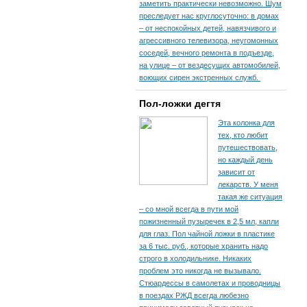
заметить практически невозможно. Шум
преследует нас круглосуточно: в домах
– от неспокойных детей, навязчивого и
агрессивного телевизора, неугомонных
соседей, вечного ремонта в подъезде,
на улице – от вездесущих автомобилей,
воющих сирен экстренных служб.
Пол-ложки дегтя
Эта колонка для
тех, кто любит
путешествовать,
но каждый день
зависит от
лекарств. У меня
такая же ситуация
– со мной всегда в пути мой
пожизненный пузыречек в 2,5 мл, капли
для глаз. Пол чайной ложки в пластике
за 6 тыс. руб., которые хранить надо
строго в холодильнике. Никаких
проблем это никогда не вызывало.
Стюардессы в самолетах и проводницы
в поездах РЖД всегда любезно