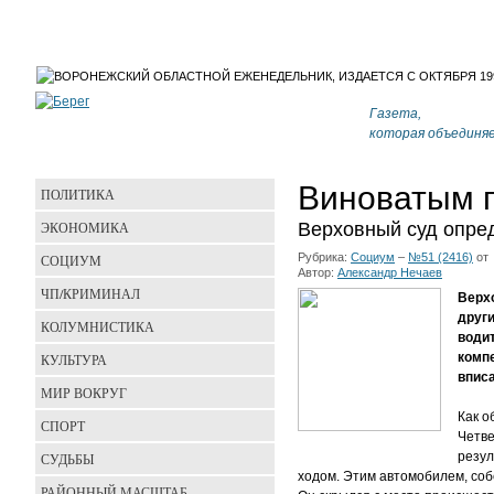
Газета,
которая объединя
Виноватым 
ПОЛИТИКА
ЭКОНОМИКА
Верховный суд опред
Рубрика:
Социум
–
№51 (2416)
от
СОЦИУМ
Автор:
Александр Нечаев
ЧП/КРИМИНАЛ
Верх
друг
КОЛУМНИСТИКА
водит
компе
КУЛЬТУРА
вписа
МИР ВОКРУГ
Как о
СПОРТ
Четве
резул
СУДЬБЫ
ходом. Этим автомобилем, со
РАЙОННЫЙ МАСШТАБ