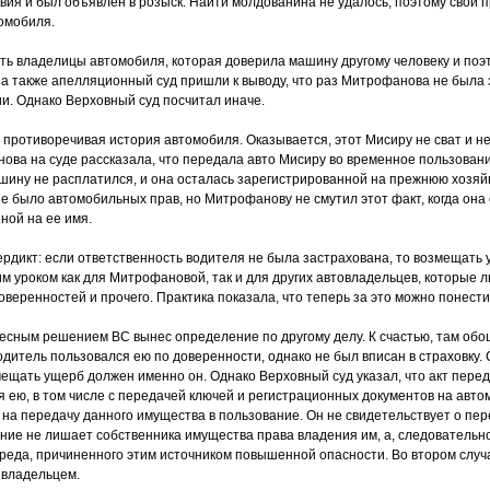
вия и был объявлен в розыск. Найти молдованина не удалось, поэтому свои 
омобиля.
ть владелицы автомобиля, которая доверила машину другому человеку и поэ
 а также апелляционный суд пришли к выводу, что раз Митрофанова не была 
ии. Однако Верховный суд посчитал иначе.
 противоречивая история автомобиля. Оказывается, этот Мисиру не сват и 
ова на суде рассказала, что передала авто Мисиру во временное пользова
шину не расплатился, и она осталась зарегистрированной на прежнюю хозяйку
не было автомобильных прав, но Митрофанову не смутил этот факт, когда она
ной на ее имя.
ердикт: если ответственность водителя не была застрахована, то возмещать
м уроком как для Митрофановой, так и для других автовладельцев, которые 
оверенностей и прочего. Практика показала, что теперь за это можно понест
ресным решением ВС вынес определение по другому делу. К счастью, там обо
дитель пользовался ею по доверенности, однако не был вписан в страховку.
мещать ущерб должен именно он. Однако Верховный суд указал, что акт пер
я ею, в том числе с передачей ключей и регистрационных документов на авт
на передачу данного имущества в пользование. Он не свидетельствует о пе
ние не лишает собственника имущества права владения им, а, следовательно
еда, причиненного этим источником повышенной опасности. Во втором случ
 владельцем.