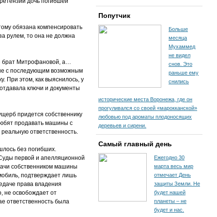
претензии дочь погибшей
Попутчик
тому обязана компенсировать
Больше
за рулем, то она не должна
месяца
Мухаммед
не видел
не брат Митрофановой, а…
снов. Это
ние с последующим возможным
раньше ему
. При этом, как выяснилось, у
снились
 отдавала ключи и документы
исторические места Воронежа, где он
прогуливался со своей «марокканской»
 ущерб придется собственнику
любовью под ароматы плодоносящих
любят продавать машины с
деревьев и сирени.
и реальную ответственность.
Самый главный день
шлось без погибших.
 Суды первой и апелляционной
Ежегодно 30
едачи собственником машины
марта весь мир
омобиль, подтверждает лишь
отмечает День
редаче права владения
защиты Земли. Не
, не освобождает от
будет нашей
ае ответственность была
планеты – не
будет и нас.