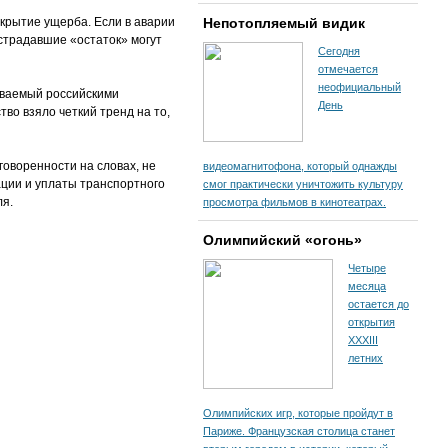
окрытие ущерба. Если в аварии
Непотопляемый видик
острадавшие «остаток» могут
Сегодня
отмечается
неофициальный
ниваемый российскими
День
во взяло четкий тренд на то,
говоренности на словах, не
видеомагнитофона, который однажды
ации и уплаты транспортного
смог практически уничтожить культуру
ля.
просмотра фильмов в кинотеатрах.
Олимпийский «огонь»
Четыре
месяца
остается до
открытия
XXXIII
летних
Олимпийских игр, которые пройдут в
Париже. Французская столица станет