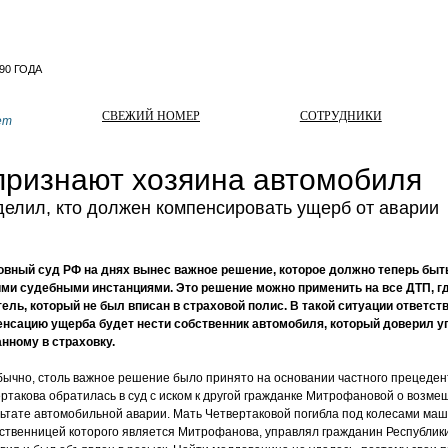
СВЕЖИЙ НОМЕР
СОТРУДНИКИ
ет
признают хозяина автомобиля
елил, кто должен компенсировать ущерб от аварии
овный суд РФ на днях вынес важное решение, которое должно теперь быт
ими судебными инстанциями. Это решение можно применить на все ДТП, г
ель, который не был вписан в страховой полис. В такой ситуации ответст
нсацию ущерба будет нести собственник автомобиля, который доверил уп
нному в страховку.
бычно, столь важное решение было принято на основании частного прецеден
ртакова обратилась в суд с иском к другой гражданке Митрофановой о возме
ьтате автомобильной аварии. Мать Четвертаковой погибла под колесами ма
бственницей которого является Митрофанова, управлял гражданин Республик