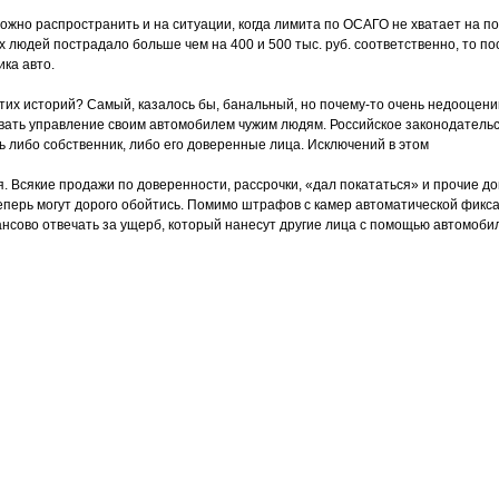
можно распространить и на ситуации, когда лимита по ОСАГО не хватает на п
х людей пострадало больше чем на 400 и 500 тыс. руб. соответственно, то п
ка авто.
этих историй? Самый, казалось бы, банальный, но почему-то очень недооце
вать управление своим автомобилем чужим людям. Российское законодательст
 либо собственник, либо его доверенные лица. Исключений в этом
. Всякие продажи по доверенности, рассрочки, «дал покататься» и прочие до
перь могут дорого обойтись. Помимо штрафов с камер автоматической фикс
ансово отвечать за ущерб, который нанесут другие лица с помощью автомоби