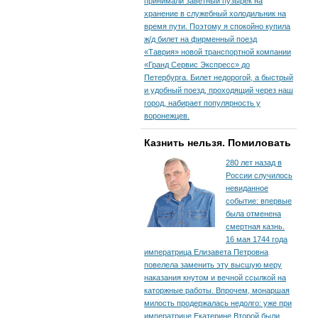
принимали заветный пузырек на
хранение в служебный холодильник на
время пути. По­этому я спокойно купила
ж/д билет на фирменный поезд
«Таврия» новой транспортной компании
«Гранд Сервис Экспресс» до
Петербурга. Билет недорогой, а быстрый
и удобный поезд, проходящий через наш
город, набирает популярность у
воронежцев.
Казнить нельзя. Помиловать
280 лет назад в
России случилось
невиданное
событие: впервые
была отменена
смертная казнь.
16 мая 1744 года
императрица Елизавета Петровна
повелела заменить эту высшую меру
наказания кнутом и вечной ссылкой на
каторжные работы. Впрочем, монаршая
милость продержалась недолго: уже при
императрице Екатерине Второй были