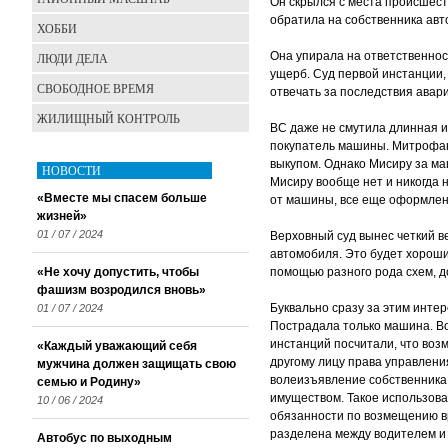
Он скрылся с места происшест
обратила на собственника авт
ХОББИ
Она упирала на ответственнос
ЛЮДИ ДЕЛА
ущерб. Суд первой инстанции,
СВОБОДНОЕ ВРЕМЯ
отвечать за последствия авар
ЖИЛИЩНЫЙ КОНТРОЛЬ
ВС даже не смутила длинная и
покупатель машины. Митрофан
выкупом. Однако Мисиру за ма
НОВОСТИ
Мисиру вообще нет и никогда 
«Вместе мы спасем больше
от машины, все еще оформлен
жизней»
01 / 07 / 2024
Верховный суд вынес четкий в
автомобиля. Это будет хороши
«Не хочу допустить, чтобы
помощью разного рода схем, д
фашизм возродился вновь»
Буквально сразу за этим инте
01 / 07 / 2024
Пострадала только машина. Во
инстанций посчитали, что воз
«Каждый уважающий себя
другому лицу права управлени
мужчина должен защищать свою
волеизъявление собственника 
семью и Родину»
имуществом. Такое использова
10 / 06 / 2024
обязанности по возмещению вр
разделена между водителем и
Автобус по выходным