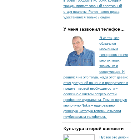
вторым городом в истории, который
трижды примет главный спортивный
старт планеты. Ранее такого права
удостаивался только Лондон.
У меня зазвонил телефон…
Я из тех, кто
обзавелся
мобильным
телефоном позже
многих моих
знакомых и
сослуживцев. И
решился на это тогда, когда этот девайс
стал доступней по цене и превратился в
предмет первой необходимости –
особенно с учетом потребностей
профессии журналиста. Помню первую
кнопочную Nokia – еще реально
финскую, которую теперь называют
неубиваемым телефоном.
Культура второй свежести
Пустое это дело и