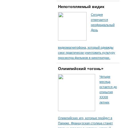
Непотопляемый видик
Сегодня
отмечается
неофициальный
День
видеомагнитофона, который однажды
смог практически уничтожить культуру
просмотра фильмов в кинотеатрах.
Олимпийский «огонь»
Четыре
месяца
остается до
открытия
XXXIII
летних
Олимпийских игр, которые пройдут в
Париже. Французская столица станет