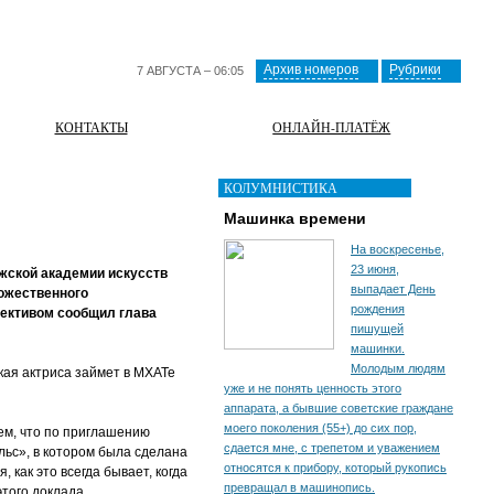
Архив номеров
Рубрики
7 АВГУСТА – 06:05
КОНТАКТЫ
ОНЛАЙН-ПЛАТЁЖ
КОЛУМНИСТИКА
Машинка времени
На воскресенье,
23 июня,
жской академии искусств
выпадает День
ожественного
рождения
ллективом сообщил глава
пишущей
машинки.
Молодым людям
кая актриса займет в МХАТе
уже и не понять ценность этого
аппарата, а бывшие советские граждане
моего поколения (55+) до сих пор,
тем, что по приглашению
сдается мне, с трепетом и уважением
льс», в котором была сделана
относятся к прибору, который рукопись
как это всегда бывает, когда
превращал в машинопись.
этого доклада.