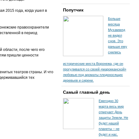
Попутчик
я 2015 года, когда ушел в
Больше
месяца
оронежские правоохранители
Мухаммед
ществленной в период
не видел
снов. Это
раньше ему
 области, после чего его
снились
стям пришли ценности
исторические места Воронежа, где он
прогуливался со своей «марокканской»
енитых театров страны. И что
любовью под ароматы плодоносящих
идерживавшийся тех
деревьев и сирени.
Самый главный день
Ежегодно 30
марта весь мир
отмечает День
защиты Земли. Не
будет нашей
планеты – не
будет и нас.