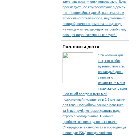
заметить практически невозможно. Шум
преследует нас круглосуточно: в домах
– от неспокойных детей, навязчивого и
агрессивного телевизора, неугомонных
соседей, вечного ремонта в подъезде,
на улице – от вездесущих автомобилей,
воющих сирен экстренных служб.
Пол-ложки дегтя
Эта колонка для
тех, кто любит
путешествовать,
но каждый день
зависит от
лекарств. У меня
такая же ситуация
– со мной всегда в пути мой
пожизненный пузыречек в 2,5 мл, капли
для глаз. Пол чайной ложки в пластике
за 6 тыс. руб., которые хранить надо
строго в холодильнике. Никаких
проблем это никогда не вызывало.
Стюардессы в самолетах и проводницы
в поездах РЖД всегда любезно