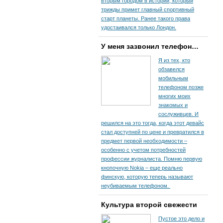
вторым городом в истории, который
трижды примет главный спортивный
старт планеты. Ранее такого права
удостаивался только Лондон.
У меня зазвонил телефон…
Я из тех, кто
обзавелся
мобильным
телефоном позже
многих моих
знакомых и
сослуживцев. И
решился на это тогда, когда этот девайс
стал доступней по цене и превратился в
предмет первой необходимости –
особенно с учетом потребностей
профессии журналиста. Помню первую
кнопочную Nokia – еще реально
финскую, которую теперь называют
неубиваемым телефоном.
Культура второй свежести
Пустое это дело и