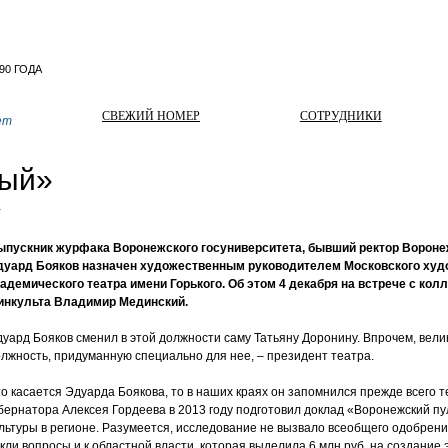
СВЕЖИЙ НОМЕР
СОТРУДНИКИ
ет
ый»
т
ыпускник журфака Воронежского госуниверситета, бывший р
ектор Вороне
дуард Бояков назначен художественным руководителем Московского худ
адемического театра имени Горького. Об этом 4 декабря на встрече с ко
инкульта Владимир Мединский.
уард Бояков сменил в этой должности саму Татьяну Доронину. Впрочем, вели
лжность, придуманную специально для нее, – президент театра.
о касается Эдуарда Боякова, то в наших краях он запомнился прежде всего 
бернатора Алексея Гордеева в 2013 году подготовил доклад «Воронежский пу
ьтуры в регионе. Разумеется, исследование не вызвало всеобщего одобрения, 
икли вопросы и к областной власти, которая выделила 6 млн руб. на создание 