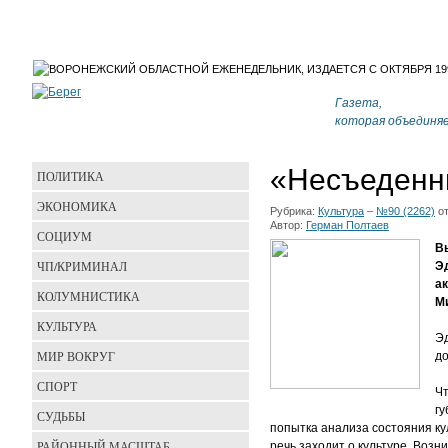
Газета,
которая объединя
«Несъеденн
ПОЛИТИКА
ЭКОНОМИКА
Рубрика:
Культура
–
№90 (2262)
о
Автор:
Герман Полтаев
СОЦИУМ
В
ЧП/КРИМИНАЛ
Э
ак
КОЛУМНИСТИКА
М
КУЛЬТУРА
Эд
МИР ВОКРУГ
до
СПОРТ
Чт
гу
СУДЬБЫ
попытка анализа состояния кул
РАЙОННЫЙ МАСШТАБ
речь заходит о культуре. Возн