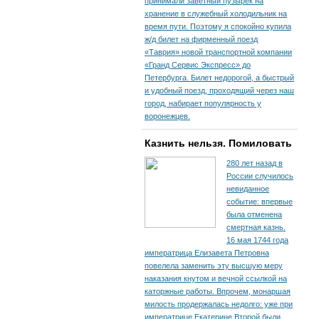
принимали заветный пузырек на
хранение в служебный холодильник на
время пути. По­этому я спокойно купила
ж/д билет на фирменный поезд
«Таврия» новой транспортной компании
«Гранд Сервис Экспресс» до
Петербурга. Билет недорогой, а быстрый
и удобный поезд, проходящий через наш
город, набирает популярность у
воронежцев.
Казнить нельзя. Помиловать
280 лет назад в
России случилось
невиданное
событие: впервые
была отменена
смертная казнь.
16 мая 1744 года
императрица Елизавета Петровна
повелела заменить эту высшую меру
наказания кнутом и вечной ссылкой на
каторжные работы. Впрочем, монаршая
милость продержалась недолго: уже при
императрице Екатерине Второй были