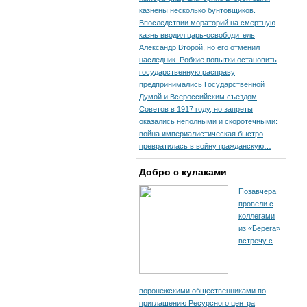
казнены несколько бунтовщиков.
Впоследствии мораторий на смертную
казнь вводил царь-освободитель
Александр Второй, но его отменил
наследник. Робкие попытки остановить
государственную расправу
предпринимались Государственной
Думой и Всероссийским съездом
Советов в 1917 году, но запреты
оказались неполными и скоротечными:
война империалистическая быстро
превратилась в войну гражданскую…
Добро с кулаками
Позавчера
провели с
коллегами
из «Берега»
встречу с
воронежскими общественниками по
приглашению Ресурсного центра