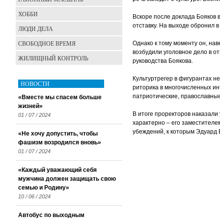
ХОББИ
Вскоре после доклада Бояков в
отставку. На выходе обронил 
ЛЮДИ ДЕЛА
СВОБОДНОЕ ВРЕМЯ
Однако к тому моменту он, на
возбудили уголовное дело в о
ЖИЛИЩНЫЙ КОНТРОЛЬ
руководства Боякова.
Культуртрегер в фигурантах н
НОВОСТИ
риторика в многочисленных и
патриотические, православны
«Вместе мы спасем больше
жизней»
В итоге проректоров наказали
01 / 07 / 2024
характерно – его заместителе
убеждений, к которым Эдуард 
«Не хочу допустить, чтобы
фашизм возродился вновь»
01 / 07 / 2024
«Каждый уважающий себя
мужчина должен защищать свою
семью и Родину»
10 / 06 / 2024
Автобус по выходным