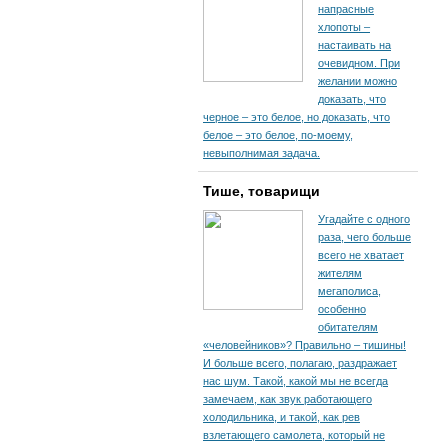
напрасные
хлопоты –
настаивать на
очевидном. При
желании можно
доказать, что
черное – это белое, но доказать, что
белое – это белое, по-моему,
невыполнимая задача.
Тише, товарищи
Угадайте с одного
раза, чего больше
всего не хватает
жителям
мегаполиса,
особенно
обитателям
«человейников»? Правильно – тишины!
И больше всего, полагаю, раздражает
нас шум. Такой, какой мы не всегда
замечаем, как звук работающего
холодильника, и такой, как рев
взлетающего самолета, который не