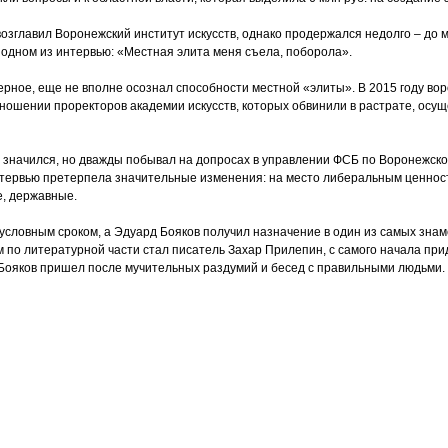
озглавил Воронежский институт искусств, однако продержался недолго – до ма
в одном из интервью: «Местная элита меня съела, поборола».
верное, еще не вполне осознал способности местной «элиты». В 2015 году в
тношении проректоров академии искусств, которых обвинили в растрате, осу
е значился, но дважды побывал на допросах в управлении ФСБ по Воронежской
нтервью претерпела значительные изменения: на место либеральным ценно
е, державные.
 условным сроком, а Эдуард Бояков получил назначение в один из самых знам
м по литературной части стал писатель Захар Прилепин, с самого начала пр
Бояков пришел после мучительных раздумий и бесед с правильными людьми.