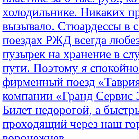
холодильнике. Никаких пр
вызывало. Стюардессы в 
поездах РЖД всегда любе
пузырек на хранение в с
пути. По­этому я спокойно
фирменный поезд «Таврия
компании «Гранд Сервис 
Билет недорогой, а быстр
проходящий через наш гор
воронежцев.