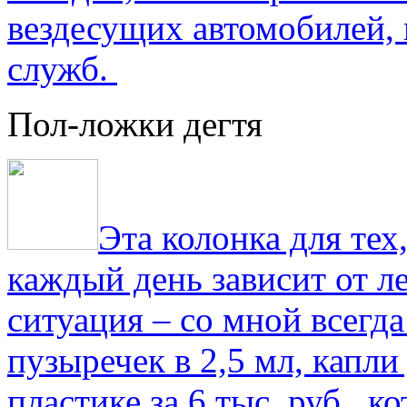
вездесущих автомобилей,
служб.
Пол-ложки дегтя
Эта колонка для тех
каждый день зависит от ле
ситуация – со мной всегд
пузыречек в 2,5 мл, капли
пластике за 6 тыс. руб., к