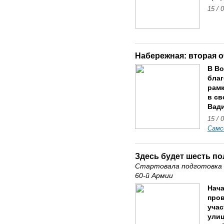
15 / 
Набережная: вторая 
В Во
благ
рамк
в св
Вади
15 / 
Самс
Здесь будет шесть по
Стартовала подготовка 
60-й Армии
Нача
пров
учас
улиц