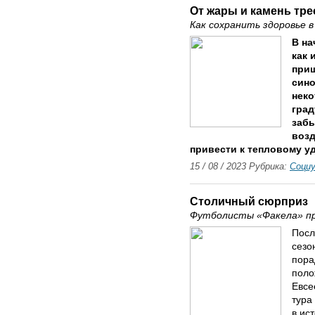
От жары и камень тре
Как сохранить здоровье в
В на
как 
приш
сино
неко
град
забы
возд
привести к тепловому у
15 / 08 / 2023 Рубрика:
Соци
Столичный сюрприз
Футболисты «Факела» пр
Посл
сезо
пора
поло
Евсе
тура
в ис