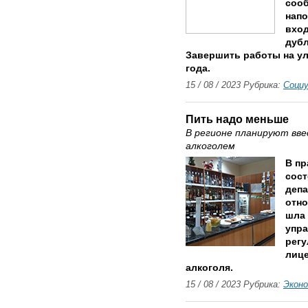
сооб
напо
вход
дубл
Завершить работы на ул
года.
15 / 08 / 2023 Рубрика:
Соци
Пить надо меньше
В регионе планируют вве
алкоголем
В пр
сост
депа
отно
шла 
упра
регу
лиц
алкоголя.
15 / 08 / 2023 Рубрика:
Экон