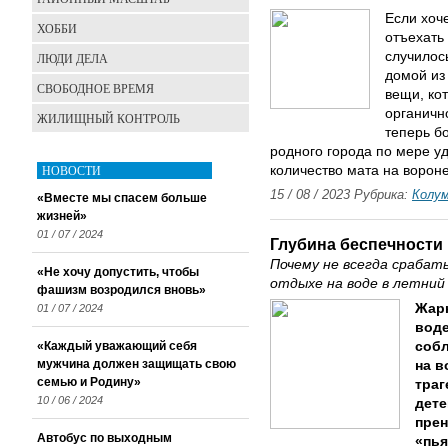
Если хоч
ХОББИ
отъехать 
случилось
ЛЮДИ ДЕЛА
домой из
СВОБОДНОЕ ВРЕМЯ
вещи, ко
органичн
ЖИЛИЩНЫЙ КОНТРОЛЬ
теперь б
родного города по мере у
НОВОСТИ
количество мата на ворон
15 / 08 / 2023 Рубрика:
Колу
«Вместе мы спасем больше
жизней»
01 / 07 / 2024
Глубина беспечности
Почему не всегда сраба
«Не хочу допустить, чтобы
отдыхе на воде в летний
фашизм возродился вновь»
Жарк
01 / 07 / 2024
воде
«Каждый уважающий себя
соб
мужчина должен защищать свою
на в
семью и Родину»
траг
10 / 06 / 2024
дете
пре
Автобус по выходным
«пья