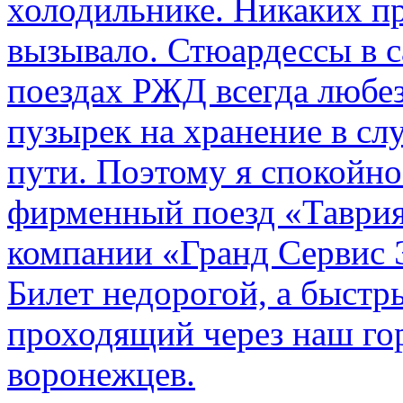
холодильнике. Никаких пр
вызывало. Стюардессы в 
поездах РЖД всегда любе
пузырек на хранение в с
пути. По­этому я спокойно
фирменный поезд «Таврия
компании «Гранд Сервис 
Билет недорогой, а быстр
проходящий через наш гор
воронежцев.