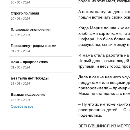
родом из этих мест, кажды
10 / 06 / 2024
А потом наступил день, к
Строго по линии
пошли встречать своих ос
10 / 06 / 2024
Когда Мария пошла к коме
Плановые отключения
хлебными карточками, то 
10 / 06 / 2024
шофера. Но была более не
разрушены, связи между п
Герои живут рядом с нами
31 / 05 / 2024
И мама стала работать на 
Целый день во­зила людей
Пока – профилактика
трупами, и весь город пр
31 / 05 / 2024
Дела в семье немного улу
Без тыла нет Победы!
продуктами или вещами д
16 / 05 / 2024
приворовывали – примерн
Мама не скандалила с ним
Вызвал подозрение
16 / 05 / 2024
– Ну что ж, им тоже как-т
Смотреть все
расстроенных детей. – С н
поделились.
ВЕРНУВШИЙСЯ ИЗ МЕРТ