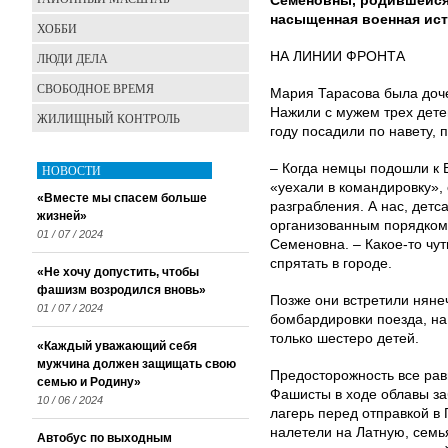
Семеновны, родившейся 
насыщенная военная ист
ХОББИ
НА ЛИНИИ ФРОНТА
ЛЮДИ ДЕЛА
СВОБОДНОЕ ВРЕМЯ
Мария Тарасова была доче
Нажили с мужем трех детей
ЖИЛИЩНЫЙ КОНТРОЛЬ
году посадили по навету,
– Когда немцы подошли к 
НОВОСТИ
«уехали в командировку»,
«Вместе мы спасем больше
разграбления. А нас, детс
жизней»
организованным порядком 
01 / 07 / 2024
Семеновна. – Какое-то чут
спрятать в городе.
«Не хочу допустить, чтобы
фашизм возродился вновь»
Позже они встретили нянеч
01 / 07 / 2024
бомбардировки поезда, на
только шестеро детей.
«Каждый уважающий себя
мужчина должен защищать свою
Предосторожность все рав
семью и Родину»
Фашисты в ходе облавы заб
10 / 06 / 2024
лагерь перед отправкой в 
налетели на Латную, семь
Автобус по выходным