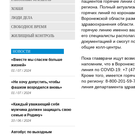
пациентов горячие линии 
региона. Полный актуали
ХОББИ
горячих линий по коронав
ЛЮДИ ДЕЛА
Воронежской области раз
здравоохранения области
СВОБОДНОЕ ВРЕМЯ
горячую линию именно ваш
ЖИЛИЩНЫЙ КОНТРОЛЬ
его специалисты распола
документацией и смогут п
общие колл-центры.
НОВОСТИ
Пока главврачи ищут возм
«Вместе мы спасем больше
напомним, что в Воронежс
жизней»
линия по COVID-19: +7 (4
01 / 07 / 2024
Кроме того, имеется горя
по региону: 8-800-201-59
«Не хочу допустить, чтобы
линия департамента здрав
фашизм возродился вновь»
01 / 07 / 2024
«Каждый уважающий себя
мужчина должен защищать свою
семью и Родину»
10 / 06 / 2024
Автобус по выходным