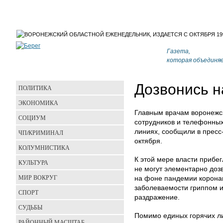
Газета,
которая объединя
Дозвонись н
ПОЛИТИКА
ЭКОНОМИКА
Главным врачам воронежск
СОЦИУМ
сотрудников и телефонных
линиях, сообщили в пресс
ЧП/КРИМИНАЛ
октября.
КОЛУМНИСТИКА
К этой мере власти прибег
КУЛЬТУРА
не могут элементарно доз
МИР ВОКРУГ
на фоне пандемии коронав
заболеваемости гриппом и
СПОРТ
раздражение.
СУДЬБЫ
Помимо единых горячих ли
РАЙОННЫЙ МАСШТАБ