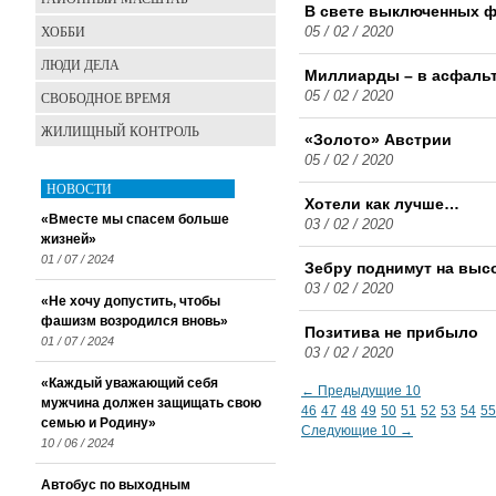
В свете выключенных 
ХОББИ
05 / 02 / 2020
ЛЮДИ ДЕЛА
Миллиарды – в асфаль
СВОБОДНОЕ ВРЕМЯ
05 / 02 / 2020
ЖИЛИЩНЫЙ КОНТРОЛЬ
«Золото» Австрии
05 / 02 / 2020
НОВОСТИ
Хотели как лучше…
«Вместе мы спасем больше
03 / 02 / 2020
жизней»
01 / 07 / 2024
Зебру поднимут на выс
03 / 02 / 2020
«Не хочу допустить, чтобы
фашизм возродился вновь»
Позитива не прибыло
01 / 07 / 2024
03 / 02 / 2020
«Каждый уважающий себя
← Предыдущие 10
мужчина должен защищать свою
46
47
48
49
50
51
52
53
54
55
семью и Родину»
Следующие 10 →
10 / 06 / 2024
Автобус по выходным