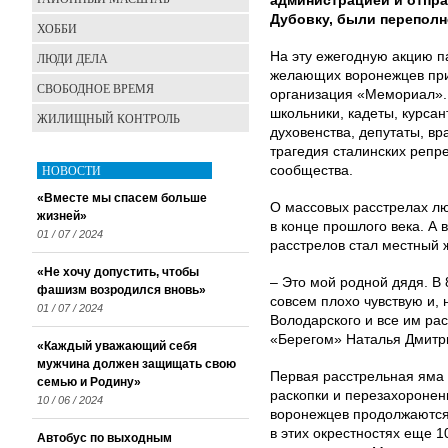
администрацией и отпра
Дубовку, были переполн
ХОББИ
На эту ежегодную акцию п
ЛЮДИ ДЕЛА
желающих воронежцев при
СВОБОДНОЕ ВРЕМЯ
организация «Мемориал». 
школьники, кадеты, курсан
ЖИЛИЩНЫЙ КОНТРОЛЬ
духовенства, депутаты, вр
трагедия сталинских репр
НОВОСТИ
сообщества.
«Вместе мы спасем больше
О массовых расстрелах л
жизней»
в конце прошлого века. А
01 / 07 / 2024
расстрелов стал местный 
«Не хочу допустить, чтобы
– Это мой родной дядя. В 
фашизм возродился вновь»
совсем плохо чувствую и, 
01 / 07 / 2024
Володарского и все им рас
«Берегом» Наталья Дмитр
«Каждый уважающий себя
мужчина должен защищать свою
Первая расстрельная яма 
семью и Родину»
раскопки и перезахоронен
10 / 06 / 2024
воронежцев продолжаются
в этих окрестностях еще 
Автобус по выходным