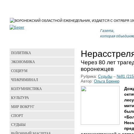
Газета,
которая объединя
Нерасстрел
ПОЛИТИКА
Через 80 лет траг
ЭКОНОМИКА
воронежцев
СОЦИУМ
Рубрика:
Судьбы
–
№81 (215
ЧП/КРИМИНАЛ
Автор:
Ольга Бренер
КОЛУМНИСТИКА
Дож
октя
КУЛЬТУРА
лесу
мити
МИР ВОКРУГ
были
СПОРТ
«Бол
Несм
СУДЬБЫ
пре
РАЙОННЫЙ МАСШТАБ